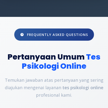
FREQUENTLY ASKED QUESTIONS
Pertanyaan Umum
Tes
Psikologi Online
Temukan jawaban atas pertanyaan yang sering
diajukan mengenai layanan
tes psikologi online
profesional kami.