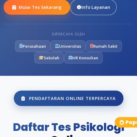
Info Layanan
Mulai Tes Sekarang
DIPERCAYA OLEH
Perusahaan
Universitas
Rumah Sakit
Sekolah
HR Konsultan
PENDAFTARAN ONLINE TERPERCAYA
Pop
Daftar Tes Psikologi