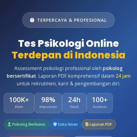
TERPERCAYA & PROFESIONAL
Tes Psikologi Online
Terdepan di Indonesia
Assessment psikologi profesional oleh
psikolog
bersertifikat
. Laporan PDF komprehensif dalam
24 jam
untuk rekrutmen, karir & pengembangan diri.
100K+
98%
24h
100+
Klien
Kepuasan
Hasil
Institusi
Psikolog Berlisensi
Data Aman
Laporan PDF