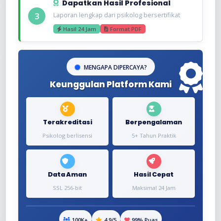
Dapatkan Hasil Profesional
3
Laporan lengkap dari psikolog bersertifikat
Hasil 24 Jam
Format PDF
MENGAPA DIPERCAYA?
Keunggulan Platform Kami
Terakreditasi
Berpengalaman
Psikolog berlisensi
5+ Tahun Praktik
Data Aman
Hasil Cepat
SSL 256-bit
Maksimal 24 Jam
100K+
4.9/5
99% Puas