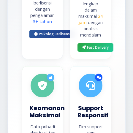
berlisensi
lengkap
dengan
dalam
pengalaman
maksimal
24
5+ tahun
jam
dengan
analisis
Psikolog Berlisensi
mendalam
Fast Delivery
Keamanan
Support
Maksimal
Responsif
Data pribadi
Tim support
dan hasil tes
siap