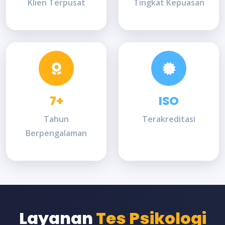
Klien Terpusat
Tingkat Kepuasan
7+
ISO
Tahun
Terakreditasi
Berpengalaman
Layanan
Tes Psikologi