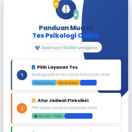
Panduan Mudah
Tes Psikologi Online
Dipercaya
100.000+
pengguna
Pilih Layanan Tes
1
Berbagai pilihan tes sesuai kebutuhan Anda
Kepribadian
Minat Bakat
IQ Test
Atur Jadwal Fleksibel
2
Pilih waktu sesuai kenyamanan Anda
Hari Ini - 7 Hari
06:00 - 21:00