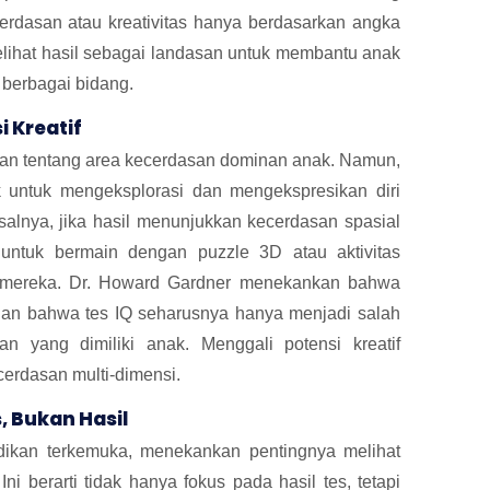
erdasan atau kreativitas hanya berdasarkan angka
melihat hasil sebagai landasan untuk membantu anak
berbagai bidang.
i Kreatif
n tentang area kecerdasan dominan anak. Namun,
 untuk mengeksplorasi dan mengekspresikan diri
isalnya, jika hasil menunjukkan kecerdasan spasial
untuk bermain dengan puzzle 3D atau aktivitas
if mereka. Dr. Howard Gardner menekankan bahwa
i dan bahwa tes IQ seharusnya hanya menjadi salah
san yang dimiliki anak. Menggali potensi kreatif
rdasan multi-dimensi.
, Bukan Hasil
idikan terkemuka, menekankan pentingnya melihat
Ini berarti tidak hanya fokus pada hasil tes, tetapi