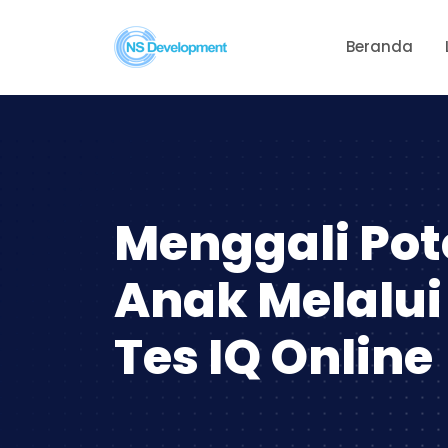
Beranda
Menggali Pote
Anak Melalui
Tes IQ Online