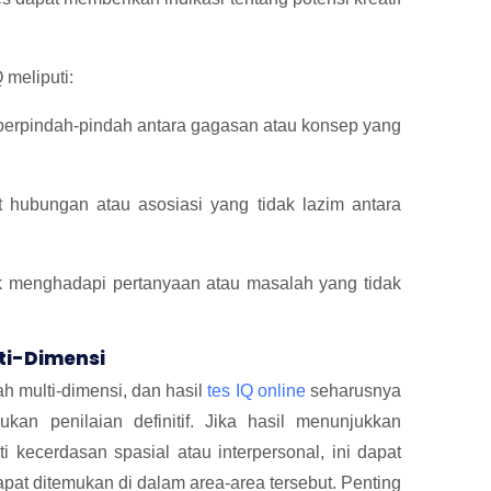
 meliputi:
 berpindah-pindah antara gagasan atau konsep yang
ubungan atau asosiasi yang tidak lazim antara
 menghadapi pertanyaan atau masalah yang tidak
lti-Dimensi
 multi-dimensi, dan hasil
tes IQ online
seharusnya
ukan penilaian definitif. Jika hasil menunjukkan
i kecerdasan spasial atau interpersonal, ini dapat
apat ditemukan di dalam area-area tersebut. Penting