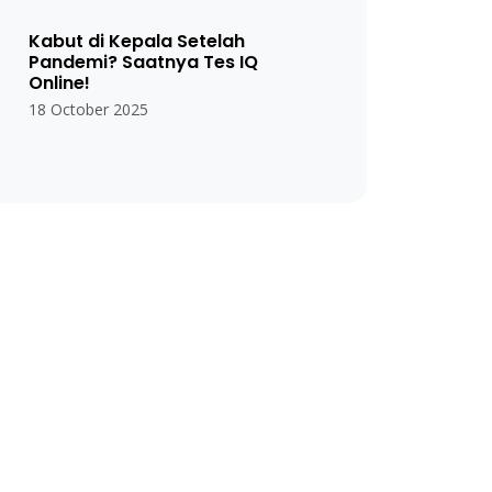
Kabut di Kepala Setelah
Pandemi? Saatnya Tes IQ
Online!
18 October 2025