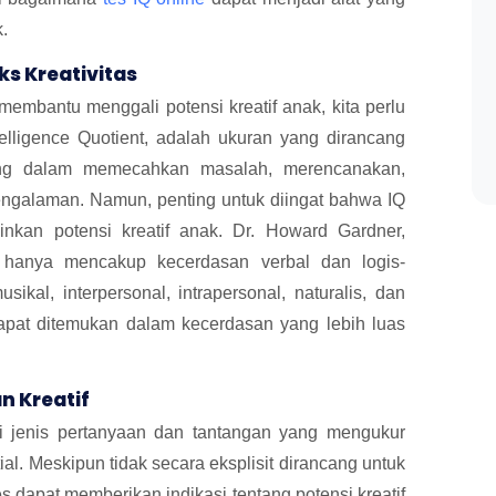
k.
s Kreativitas
mbantu menggali potensi kreatif anak, kita perlu
telligence Quotient, adalah ukuran yang dirancang
ang dalam memecahkan masalah, merencanakan,
pengalaman. Namun, penting untuk diingat bahwa IQ
nkan potensi kreatif anak. Dr. Howard Gardner,
 hanya mencakup kecerdasan verbal dan logis-
sikal, interpersonal, intrapersonal, naturalis, dan
i dapat ditemukan dalam kecerdasan yang lebih luas
an Kreatif
i jenis pertanyaan dan tantangan yang mengukur
al. Meskipun tidak secara eksplisit dirancang untuk
es dapat memberikan indikasi tentang potensi kreatif