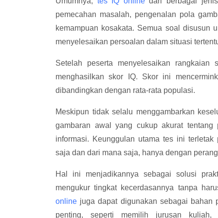
Umumnya,
tes IQ online
dari berbagai jenis
pemecahan masalah, pengenalan pola gambar
kemampuan kosakata. Semua soal disusun un
menyelesaikan persoalan dalam situasi tertent
Setelah peserta menyelesaikan rangkaian s
menghasilkan skor IQ. Skor ini mencermin
dibandingkan dengan rata-rata populasi.
Meskipun tidak selalu menggambarkan kesel
gambaran awal yang cukup akurat tentang 
informasi. Keunggulan utama tes ini terletak
saja dan dari mana saja, hanya dengan perangk
Hal ini menjadikannya sebagai solusi prak
mengukur tingkat kecerdasannya tanpa haru
online
juga dapat digunakan sebagai bahan 
penting, seperti memilih jurusan kuliah