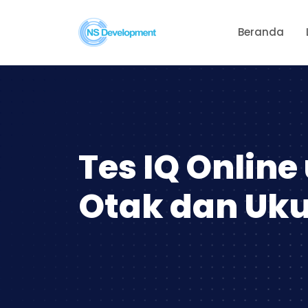
Beranda
Tes IQ Onlin
Otak dan U