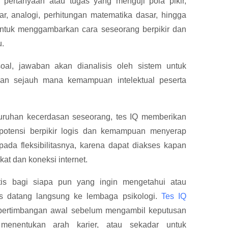
 pertanyaan atau tugas yang menguji pola pikir,
, analogi, perhitungan matematika dasar, hingga
tuk menggambarkan cara seseorang berpikir dan
u.
oal, jawaban akan dianalisis oleh sistem untuk
kan sejauh mana kemampuan intelektual peserta
uruhan kecerdasan seseorang, tes IQ memberikan
potensi berpikir logis dan kemampuan menyerap
 pada fleksibilitasnya, karena dapat diakses kapan
at dan koneksi internet.
tis bagi siapa pun yang ingin mengetahui atau
s datang langsung ke lembaga psikologi.
Tes IQ
pertimbangan awal sebelum mengambil keputusan
, menentukan arah karier, atau sekadar untuk