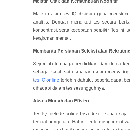
Melatih Otak dan Kemampuan Kognitif
Materi dalam tes IQ disusun guna menstimul
analitis. Dengan mengikuti tes secara ber
konsentrasi, serta kecepatan berpikir. Tes ini 
ketajaman mental.
Membantu Persiapan Seleksi atau Rekrutm
Sejumlah lembaga pendidikan dan dunia kerj
sebagai salah satu tahapan dalam menyarin
tes IQ online
terlebih dahulu, peserta dapat b
dihadapi dalam tes sesungguhnya.
Akses Mudah dan Efisien
Tes IQ metode online bisa diikuti kapan saja
tempat pengujian. Hal ini tentu menghemat wa
menyediakan hasil secara instan setelah tes se