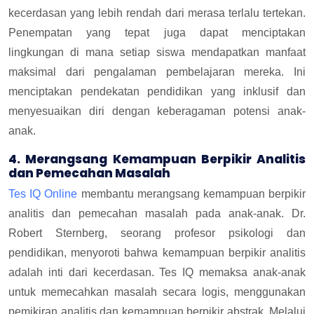
kecerdasan yang lebih rendah dari merasa terlalu tertekan.
Penempatan yang tepat juga dapat menciptakan
lingkungan di mana setiap siswa mendapatkan manfaat
maksimal dari pengalaman pembelajaran mereka. Ini
menciptakan pendekatan pendidikan yang inklusif dan
menyesuaikan diri dengan keberagaman potensi anak-
anak.
4. Merangsang Kemampuan Berpikir Analitis
dan Pemecahan Masalah
Tes IQ Online
membantu merangsang kemampuan berpikir
analitis dan pemecahan masalah pada anak-anak. Dr.
Robert Sternberg, seorang profesor psikologi dan
pendidikan, menyoroti bahwa kemampuan berpikir analitis
adalah inti dari kecerdasan. Tes IQ memaksa anak-anak
untuk memecahkan masalah secara logis, menggunakan
pemikiran analitis dan kemampuan berpikir abstrak. Melalui