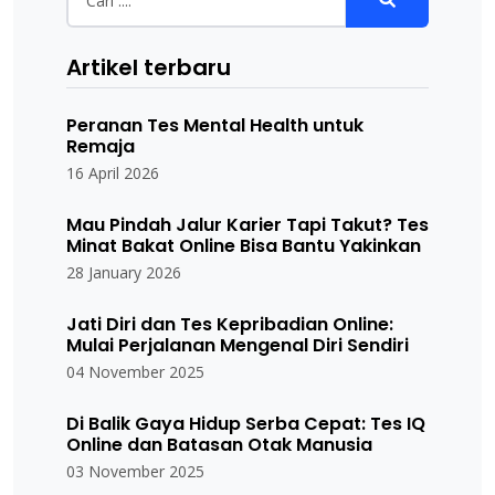
Artikel terbaru
Peranan Tes Mental Health untuk
Remaja
16 April 2026
Mau Pindah Jalur Karier Tapi Takut? Tes
Minat Bakat Online Bisa Bantu Yakinkan
28 January 2026
Jati Diri dan Tes Kepribadian Online:
Mulai Perjalanan Mengenal Diri Sendiri
04 November 2025
Di Balik Gaya Hidup Serba Cepat: Tes IQ
Online dan Batasan Otak Manusia
03 November 2025