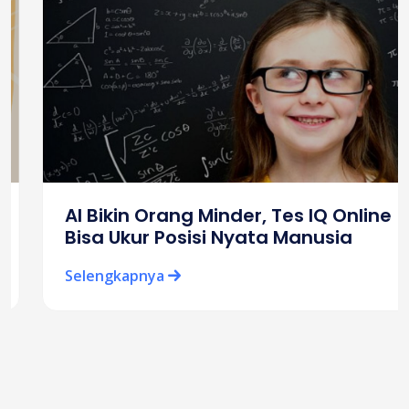
AI Bikin Orang Minder, Tes IQ Online
Bisa Ukur Posisi Nyata Manusia
Selengkapnya