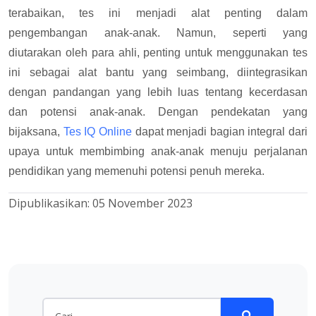
terabaikan, tes ini menjadi alat penting dalam
pengembangan anak-anak. Namun, seperti yang
diutarakan oleh para ahli, penting untuk menggunakan tes
ini sebagai alat bantu yang seimbang, diintegrasikan
dengan pandangan yang lebih luas tentang kecerdasan
dan potensi anak-anak. Dengan pendekatan yang
bijaksana,
Tes IQ Online
dapat menjadi bagian integral dari
upaya untuk membimbing anak-anak menuju perjalanan
pendidikan yang memenuhi potensi penuh mereka.
Dipublikasikan:
05 November 2023