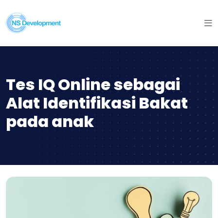
Tes IQ Online sebagai
Alat Identifikasi Bakat
pada anak