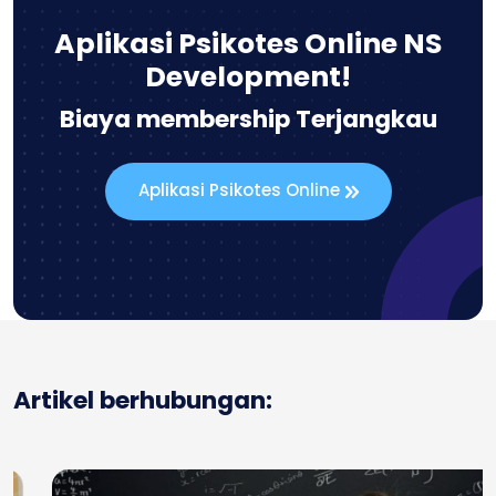
Aplikasi Psikotes Online NS
Development!
Biaya membership Terjangkau
Aplikasi Psikotes Online
Artikel berhubungan: