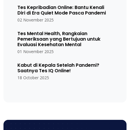
Tes Kepribadian Online: Bantu Kenali
Diri di Era Quiet Mode Pasca Pandemi
02 November 2025
Tes Mental Health, Rangkaian
Pemeriksaan yang Bertujuan untuk
Evaluasi Kesehatan Mental
01 November 2025
Kabut di Kepala Setelah Pandemi?
Saatnya Tes IQ Online!
18 October 2025