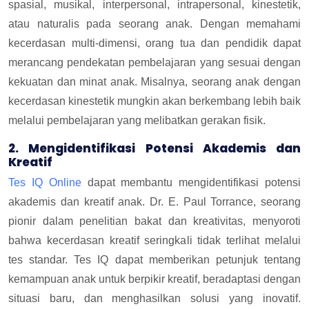
spasial, musikal, interpersonal, intrapersonal, kinestetik,
atau naturalis pada seorang anak. Dengan memahami
kecerdasan multi-dimensi, orang tua dan pendidik dapat
merancang pendekatan pembelajaran yang sesuai dengan
kekuatan dan minat anak. Misalnya, seorang anak dengan
kecerdasan kinestetik mungkin akan berkembang lebih baik
melalui pembelajaran yang melibatkan gerakan fisik.
2. Mengidentifikasi Potensi Akademis dan
Kreatif
Tes IQ Online
dapat membantu mengidentifikasi potensi
akademis dan kreatif anak. Dr. E. Paul Torrance, seorang
pionir dalam penelitian bakat dan kreativitas, menyoroti
bahwa kecerdasan kreatif seringkali tidak terlihat melalui
tes standar. Tes IQ dapat memberikan petunjuk tentang
kemampuan anak untuk berpikir kreatif, beradaptasi dengan
situasi baru, dan menghasilkan solusi yang inovatif.