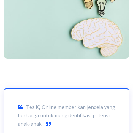
Tes IQ Online memberikan jendela yang
berharga untuk mengidentifikasi potensi
anak-anak.