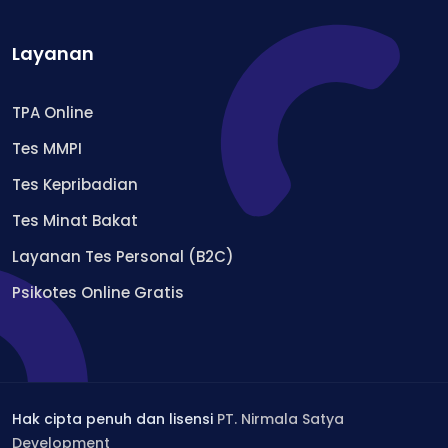
Layanan
TPA Online
Tes MMPI
Tes Kepribadian
Tes Minat Bakat
Layanan Tes Personal (B2C)
Psikotes Online Gratis
Hak cipta penuh dan lisensi
PT. Nirmala Satya
Development