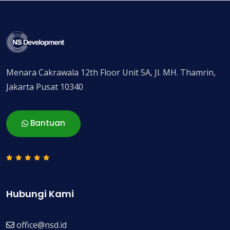
Menara Cakrawala 12th Floor Unit 5A, Jl. MH. Thamrin,
Jakarta Pusat 10340
Bantuan
Hubungi Kami
office@nsd.id