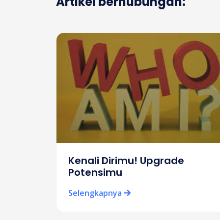
Artikel berhubungan:
R
Kenali Dirimu! Upgrade
Potensimu
Selengkapnya