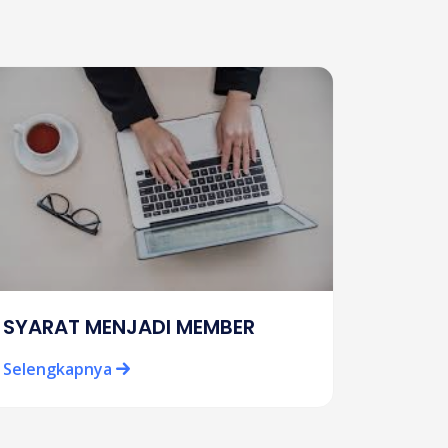
SYARAT MENJADI MEMBER
Kenali
Poten
Selengkapnya
Seleng