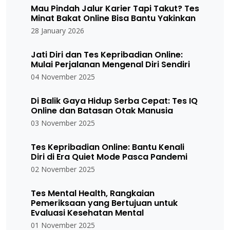
Mau Pindah Jalur Karier Tapi Takut? Tes
Minat Bakat Online Bisa Bantu Yakinkan
28 January 2026
Jati Diri dan Tes Kepribadian Online:
Mulai Perjalanan Mengenal Diri Sendiri
04 November 2025
Di Balik Gaya Hidup Serba Cepat: Tes IQ
Online dan Batasan Otak Manusia
03 November 2025
Tes Kepribadian Online: Bantu Kenali
Diri di Era Quiet Mode Pasca Pandemi
02 November 2025
Tes Mental Health, Rangkaian
Pemeriksaan yang Bertujuan untuk
Evaluasi Kesehatan Mental
01 November 2025