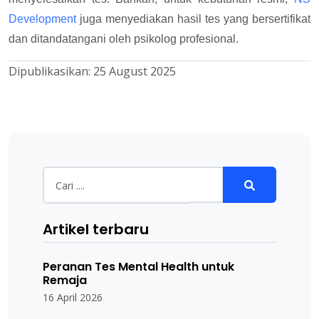
Development
juga menyediakan hasil tes yang bersertifikat
dan ditandatangani oleh psikolog profesional.
Dipublikasikan:
25 August 2025
Artikel terbaru
Peranan Tes Mental Health untuk
Remaja
16 April 2026