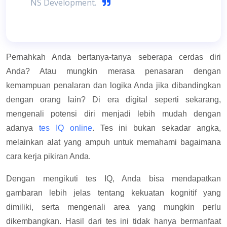
NS Development.
Pernahkah Anda bertanya-tanya seberapa cerdas diri
Anda?
Atau mungkin merasa penasaran dengan
kemampuan penalaran dan logika Anda jika dibandingkan
dengan orang lain? Di era digital seperti sekarang,
mengenali potensi diri menjadi lebih mudah dengan
adanya
tes IQ online
. Tes ini bukan sekadar angka,
melainkan alat yang ampuh untuk memahami bagaimana
cara kerja pikiran Anda.
Dengan mengikuti tes IQ, Anda bisa mendapatkan
gambaran lebih jelas tentang kekuatan kognitif yang
dimiliki, serta mengenali area yang mungkin perlu
dikembangkan. Hasil dari tes ini tidak hanya bermanfaat