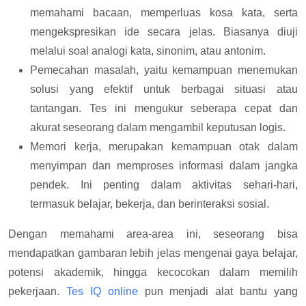
memahami bacaan, memperluas kosa kata, serta
mengekspresikan ide secara jelas. Biasanya diuji
melalui soal analogi kata, sinonim, atau antonim.
Pemecahan masalah, yaitu kemampuan menemukan
solusi yang efektif untuk berbagai situasi atau
tantangan. Tes ini mengukur seberapa cepat dan
akurat seseorang dalam mengambil keputusan logis.
Memori kerja, merupakan kemampuan otak dalam
menyimpan dan memproses informasi dalam jangka
pendek. Ini penting dalam aktivitas sehari-hari,
termasuk belajar, bekerja, dan berinteraksi sosial.
Dengan memahami area-area ini, seseorang bisa
mendapatkan gambaran lebih jelas mengenai gaya belajar,
potensi akademik, hingga kecocokan dalam memilih
pekerjaan.
Tes IQ online
pun menjadi alat bantu yang