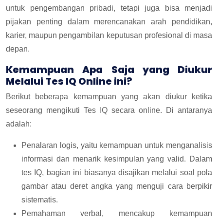
untuk pengembangan pribadi, tetapi juga bisa menjadi
pijakan penting dalam merencanakan arah pendidikan,
karier, maupun pengambilan keputusan profesional di masa
depan.
Kemampuan Apa Saja yang Diukur
Melalui Tes IQ Online ini?
Berikut beberapa kemampuan yang akan diukur ketika
seseorang mengikuti Tes IQ secara online. Di antaranya
adalah:
Penalaran logis, yaitu kemampuan untuk menganalisis
informasi dan menarik kesimpulan yang valid. Dalam
tes IQ, bagian ini biasanya disajikan melalui soal pola
gambar atau deret angka yang menguji cara berpikir
sistematis.
Pemahaman verbal, mencakup kemampuan