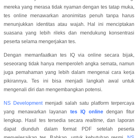
mereka yang merasa tidak nyaman dengan tes tatap muka,
tes online menawarkan anonimitas penuh tanpa harus
menunjukkan identitas atau wajah. Hal ini menciptakan
suasana yang lebih rileks dan mendukung konsentrasi
peserta selama mengerjakan tes.
Dengan memanfaatkan tes IQ via online secara bijak,
seseorang tidak hanya memperoleh angka semata, namun
juga pemahaman yang lebih dalam mengenai cara kerja
pikirannya. Tes ini bisa menjadi langkah awal untuk
mengenali diri dan mengembangkan potensi.
NS Development
menjadi salah satu platform terpercaya
yang menawarkan layanan
tes IQ online
dengan fitur
lengkap. Hasil tes tersedia secara
realtime
, dan laporan
dapat diunduh dalam format PDF setelah peserta
menyelesaikan tes. Bahkan, untuk kebutuhan resmi,
NS