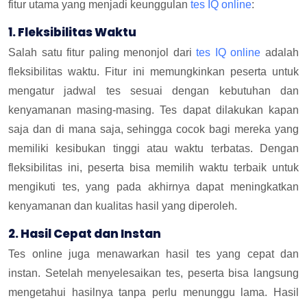
fitur utama yang menjadi keunggulan
tes IQ online
:
1. Fleksibilitas Waktu
Salah satu fitur paling menonjol dari
tes IQ online
adalah
fleksibilitas waktu. Fitur ini memungkinkan peserta untuk
mengatur jadwal tes sesuai dengan kebutuhan dan
kenyamanan masing-masing. Tes dapat dilakukan kapan
saja dan di mana saja, sehingga cocok bagi mereka yang
memiliki kesibukan tinggi atau waktu terbatas. Dengan
fleksibilitas ini, peserta bisa memilih waktu terbaik untuk
mengikuti tes, yang pada akhirnya dapat meningkatkan
kenyamanan dan kualitas hasil yang diperoleh.
2. Hasil Cepat dan Instan
Tes online juga menawarkan hasil tes yang cepat dan
instan. Setelah menyelesaikan tes, peserta bisa langsung
mengetahui hasilnya tanpa perlu menunggu lama. Hasil