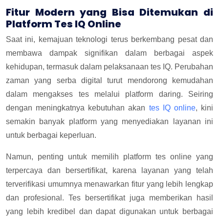
Fitur Modern yang Bisa Ditemukan di
Platform Tes IQ Online
Saat ini, kemajuan teknologi terus berkembang pesat dan
membawa dampak signifikan dalam berbagai aspek
kehidupan, termasuk dalam pelaksanaan tes IQ. Perubahan
zaman yang serba digital turut mendorong kemudahan
dalam mengakses tes melalui platform daring. Seiring
dengan meningkatnya kebutuhan akan
tes IQ online
, kini
semakin banyak platform yang menyediakan layanan ini
untuk berbagai keperluan.
Namun, penting untuk memilih platform tes online yang
terpercaya dan bersertifikat, karena layanan yang telah
terverifikasi umumnya menawarkan fitur yang lebih lengkap
dan profesional. Tes bersertifikat juga memberikan hasil
yang lebih kredibel dan dapat digunakan untuk berbagai