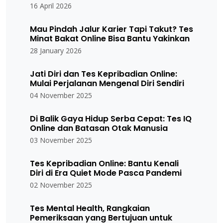
16 April 2026
Mau Pindah Jalur Karier Tapi Takut? Tes
Minat Bakat Online Bisa Bantu Yakinkan
28 January 2026
Jati Diri dan Tes Kepribadian Online:
Mulai Perjalanan Mengenal Diri Sendiri
04 November 2025
Di Balik Gaya Hidup Serba Cepat: Tes IQ
Online dan Batasan Otak Manusia
03 November 2025
Tes Kepribadian Online: Bantu Kenali
Diri di Era Quiet Mode Pasca Pandemi
02 November 2025
Tes Mental Health, Rangkaian
Pemeriksaan yang Bertujuan untuk