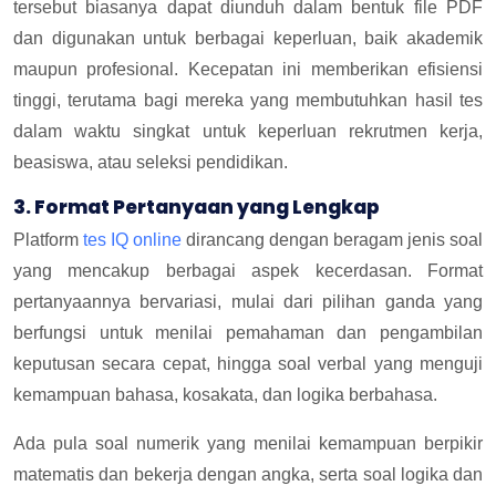
tersebut biasanya dapat diunduh dalam bentuk file PDF
dan digunakan untuk berbagai keperluan, baik akademik
maupun profesional. Kecepatan ini memberikan efisiensi
tinggi, terutama bagi mereka yang membutuhkan hasil tes
dalam waktu singkat untuk keperluan rekrutmen kerja,
beasiswa, atau seleksi pendidikan.
3. Format Pertanyaan yang Lengkap
Platform
tes IQ online
dirancang dengan beragam jenis soal
yang mencakup berbagai aspek kecerdasan. Format
pertanyaannya bervariasi, mulai dari pilihan ganda yang
berfungsi untuk menilai pemahaman dan pengambilan
keputusan secara cepat, hingga soal verbal yang menguji
kemampuan bahasa, kosakata, dan logika berbahasa.
Ada pula soal numerik yang menilai kemampuan berpikir
matematis dan bekerja dengan angka, serta soal logika dan