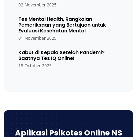
02 November 2025
Tes Mental Health, Rangkaian
Pemeriksaan yang Bertujuan untuk
Evaluasi Kesehatan Mental
01 November 2025
Kabut di Kepala Setelah Pandemi?
Saatnya Tes IQ Online!
18 October 2025
Aplikasi Psikotes Online NS