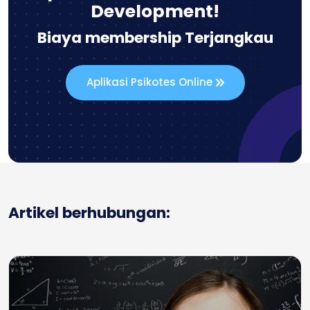
Development!
Biaya membership Terjangkau
Aplikasi Psikotes Online
Artikel berhubungan: