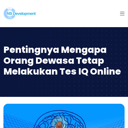
Pentingnya Mengapa
Orang Dewasa Tetap
Melakukan Tes IQ Online