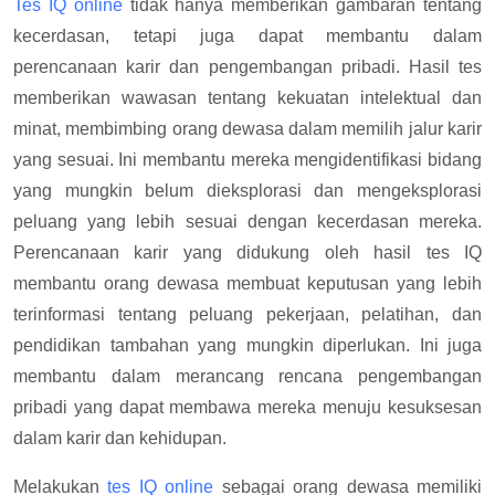
Tes IQ online
tidak hanya memberikan gambaran tentang
kecerdasan, tetapi juga dapat membantu dalam
perencanaan karir dan pengembangan pribadi. Hasil tes
memberikan wawasan tentang kekuatan intelektual dan
minat, membimbing orang dewasa dalam memilih jalur karir
yang sesuai. Ini membantu mereka mengidentifikasi bidang
yang mungkin belum dieksplorasi dan mengeksplorasi
peluang yang lebih sesuai dengan kecerdasan mereka.
Perencanaan karir yang didukung oleh hasil tes IQ
membantu orang dewasa membuat keputusan yang lebih
terinformasi tentang peluang pekerjaan, pelatihan, dan
pendidikan tambahan yang mungkin diperlukan. Ini juga
membantu dalam merancang rencana pengembangan
pribadi yang dapat membawa mereka menuju kesuksesan
dalam karir dan kehidupan.
Melakukan
tes IQ online
sebagai orang dewasa memiliki