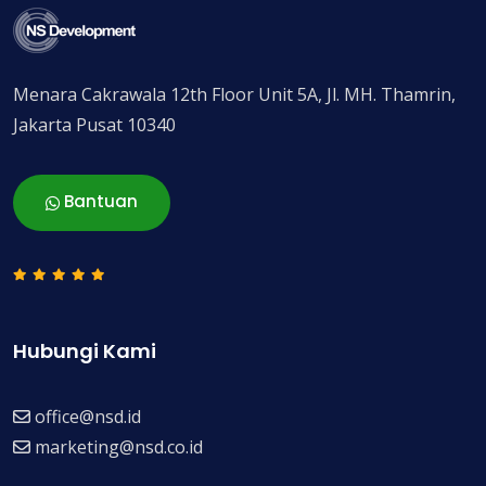
Menara Cakrawala 12th Floor Unit 5A, Jl. MH. Thamrin,
Jakarta Pusat 10340
Bantuan
Hubungi Kami
office@nsd.id
marketing@nsd.co.id