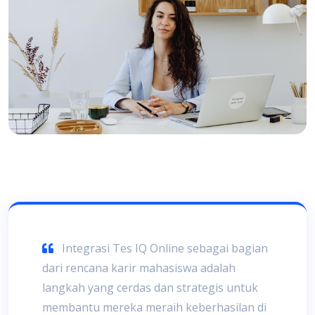
Integrasi Tes IQ Online sebagai bagian
dari rencana karir mahasiswa adalah
langkah yang cerdas dan strategis untuk
membantu mereka meraih keberhasilan di