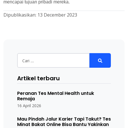
mencapai tujuan pribadi mereka.
Dipublikasikan:
13 December 2023
Artikel terbaru
Peranan Tes Mental Health untuk
Remaja
16 April 2026
Mau Pindah Jalur Karier Tapi Takut? Tes
Minat Bakat Online Bisa Bantu Yakinkan