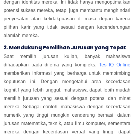
dengan identitas mereka. Ini tidak hanya mengoptimalkan
potensi sukses mereka, tetapi juga membantu menghindari
penyesalan atau ketidakpuasan di masa depan karena
pilihan karir yang tidak sesuai dengan kecenderungan
alamiah mereka.
2. Mendukung Pemilihan Jurusan yang Tepat
Saat memilih jurusan kuliah, banyak mahasiswa
dihadapkan pada dilema yang kompleks.
Tes IQ Online
memberikan informasi yang berharga untuk membimbing
keputusan ini. Dengan mengetahui area kecerdasan
kognitif yang lebih unggul, mahasiswa dapat lebih mudah
memilih jurusan yang sesuai dengan potensi dan minat
mereka. Sebagai contoh, mahasiswa dengan kecerdasan
numerik yang tinggi mungkin cenderung berhasil dalam
jurusan matematika, teknik, atau ilmu komputer, sementara
mereka dengan kecerdasan verbal yang tinggi dapat