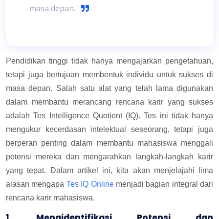
masa depan.
Pendidikan tinggi tidak hanya mengajarkan pengetahuan,
tetapi juga bertujuan membentuk individu untuk sukses di
masa depan. Salah satu alat yang telah lama digunakan
dalam membantu merancang rencana karir yang sukses
adalah Tes Intelligence Quotient (IQ). Tes ini tidak hanya
mengukur kecerdasan intelektual seseorang, tetapi juga
berperan penting dalam membantu mahasiswa menggali
potensi mereka dan mengarahkan langkah-langkah karir
yang tepat. Dalam artikel ini, kita akan menjelajahi lima
alasan mengapa
Tes IQ Online
menjadi bagian integral dari
rencana karir mahasiswa.
1. Mengidentifikasi Potensi dan