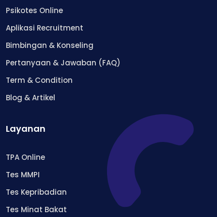
Psikotes Online
Aplikasi Recruitment
Bimbingan & Konseling
Pertanyaan & Jawaban (FAQ)
Term & Condition
Blog & Artikel
Layanan
TPA Online
Tes MMPI
Tes Kepribadian
Tes Minat Bakat