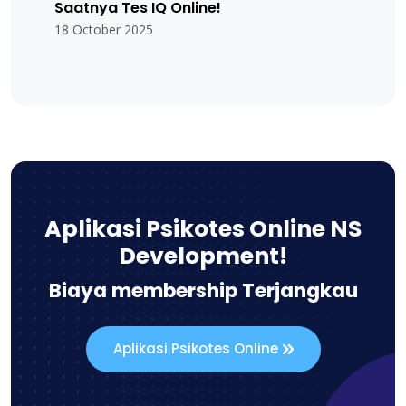
Saatnya Tes IQ Online!
18 October 2025
Aplikasi Psikotes Online NS
Development!
Biaya membership Terjangkau
Aplikasi Psikotes Online