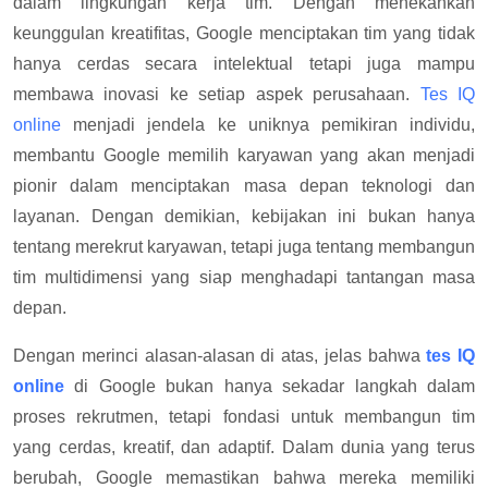
dalam lingkungan kerja tim. Dengan menekankan
keunggulan kreatifitas, Google menciptakan tim yang tidak
hanya cerdas secara intelektual tetapi juga mampu
membawa inovasi ke setiap aspek perusahaan.
Tes IQ
online
menjadi jendela ke uniknya pemikiran individu,
membantu Google memilih karyawan yang akan menjadi
pionir dalam menciptakan masa depan teknologi dan
layanan. Dengan demikian, kebijakan ini bukan hanya
tentang merekrut karyawan, tetapi juga tentang membangun
tim multidimensi yang siap menghadapi tantangan masa
depan.
Dengan merinci alasan-alasan di atas, jelas bahwa
tes IQ
online
di Google bukan hanya sekadar langkah dalam
proses rekrutmen, tetapi fondasi untuk membangun tim
yang cerdas, kreatif, dan adaptif. Dalam dunia yang terus
berubah, Google memastikan bahwa mereka memiliki