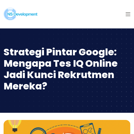
Strategi Pintar Google:
Mengapa Tes IQ Online
Jadi Kunci Rekrutmen
Mereka?