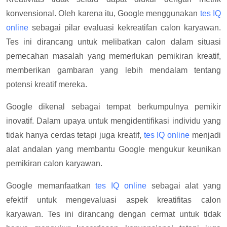
konvensional. Oleh karena itu, Google menggunakan
tes IQ
online
sebagai pilar evaluasi kekreatifan calon karyawan.
Tes ini dirancang untuk melibatkan calon dalam situasi
pemecahan masalah yang memerlukan pemikiran kreatif,
memberikan gambaran yang lebih mendalam tentang
potensi kreatif mereka.
Google dikenal sebagai tempat berkumpulnya pemikir
inovatif. Dalam upaya untuk mengidentifikasi individu yang
tidak hanya cerdas tetapi juga kreatif,
tes IQ online
menjadi
alat andalan yang membantu Google mengukur keunikan
pemikiran calon karyawan.
Google memanfaatkan
tes IQ online
sebagai alat yang
efektif untuk mengevaluasi aspek kreatifitas calon
karyawan. Tes ini dirancang dengan cermat untuk tidak