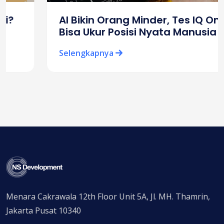
AI Bikin Orang Minder, Tes IQ Online
Bisa Ukur Posisi Nyata Manusia
Selengkapnya
Menara Cakrawala 12th Floor Unit 5A, Jl. MH. Thamrin,
Jakarta Pusat 10340