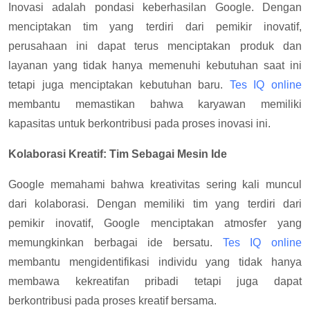
Inovasi adalah pondasi keberhasilan Google. Dengan
menciptakan tim yang terdiri dari pemikir inovatif,
perusahaan ini dapat terus menciptakan produk dan
layanan yang tidak hanya memenuhi kebutuhan saat ini
tetapi juga menciptakan kebutuhan baru.
Tes IQ online
membantu memastikan bahwa karyawan memiliki
kapasitas untuk berkontribusi pada proses inovasi ini.
Kolaborasi Kreatif: Tim Sebagai Mesin Ide
Google memahami bahwa kreativitas sering kali muncul
dari kolaborasi. Dengan memiliki tim yang terdiri dari
pemikir inovatif, Google menciptakan atmosfer yang
memungkinkan berbagai ide bersatu.
Tes IQ online
membantu mengidentifikasi individu yang tidak hanya
membawa kekreatifan pribadi tetapi juga dapat
berkontribusi pada proses kreatif bersama.