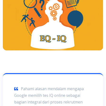
Pahami alasan mendalam mengapa
Google memilih tes IQ online sebagai
bagian integral dari proses rekrutmen