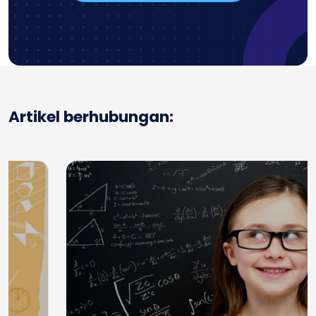
Artikel berhubungan: