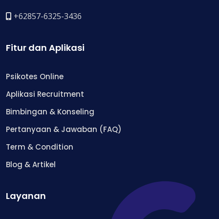
+62857-6325-3436
Fitur dan Aplikasi
Psikotes Online
Aplikasi Recruitment
Bimbingan & Konseling
Pertanyaan & Jawaban (FAQ)
Term & Condition
Blog & Artikel
Layanan