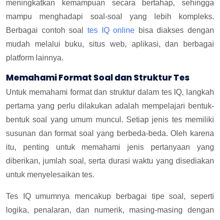
meningkatkan kemampuan secara bertahap, sehingga
mampu menghadapi soal-soal yang lebih kompleks.
Berbagai contoh soal
tes IQ online
bisa diakses dengan
mudah melalui buku, situs web, aplikasi, dan berbagai
platform lainnya.
Memahami Format Soal dan Struktur Tes
Untuk memahami format dan struktur dalam tes IQ, langkah
pertama yang perlu dilakukan adalah mempelajari bentuk-
bentuk soal yang umum muncul. Setiap jenis tes memiliki
susunan dan format soal yang berbeda-beda. Oleh karena
itu, penting untuk memahami jenis pertanyaan yang
diberikan, jumlah soal, serta durasi waktu yang disediakan
untuk menyelesaikan tes.
Tes IQ umumnya mencakup berbagai tipe soal, seperti
logika, penalaran, dan numerik, masing-masing dengan