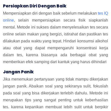
Persiapkan Diri Dengan Baik
Mempersiapkan diri dengan baik sebelum melakukan
tes IQ
online
, selain mempersiapkan secara fisik siapkanlah
mental. Metode ini sukses dalam menyelesaikan tes secara
online selain makan yang bergizi, istirahat dan pastikan tes
dilakukan pada waktu yang tepat. Hindari konsumsi alkohol
atau obat yang dapat mempengaruhi konsentrasi kerja
dalam tes, karena biasanya ada berbagai obat yang
memberikan efek samping dari kantuk yang harus dihindari
Jangan Panik
Jika menemukan pertanyaan yang tidak mampu dikerjakan
jangan panik. Abaikan soal yang sekiranya sulit, fokuslah
pada soal yang bisa dikerjakan terlebih dahulu. Metode ini
merupakan tips yang sangat penting untuk keberhasilan
tes. karena kepanikan membuat lebih sulit untuk berpikir