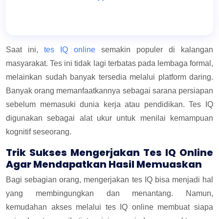
Saat ini,
tes IQ online
semakin populer di kalangan
masyarakat. Tes ini tidak lagi terbatas pada lembaga formal,
melainkan sudah banyak tersedia melalui platform daring.
Banyak orang memanfaatkannya sebagai sarana persiapan
sebelum memasuki dunia kerja atau pendidikan. Tes IQ
digunakan sebagai alat ukur untuk menilai kemampuan
kognitif seseorang.
Trik Sukses Mengerjakan Tes IQ Online
Agar Mendapatkan Hasil Memuaskan
Bagi sebagian orang, mengerjakan tes IQ bisa menjadi hal
yang membingungkan dan menantang. Namun,
kemudahan akses melalui tes IQ online membuat siapa