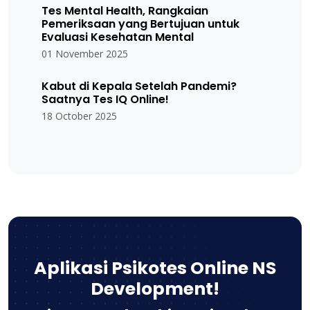
Tes Mental Health, Rangkaian
Pemeriksaan yang Bertujuan untuk
Evaluasi Kesehatan Mental
01 November 2025
Kabut di Kepala Setelah Pandemi?
Saatnya Tes IQ Online!
18 October 2025
Aplikasi Psikotes Online NS
Development!