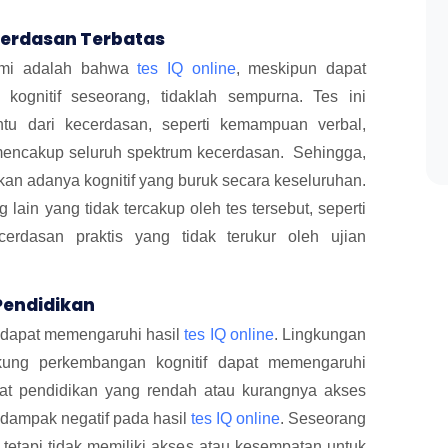
ecerdasan Terbatas
hami adalah bahwa
tes IQ online
, meskipun dapat
gnitif seseorang, tidaklah sempurna. Tes ini
tu dari kecerdasan, seperti kemampuan verbal,
 mencakup seluruh spektrum kecerdasan. Sehingga,
kkan adanya kognitif yang buruk secara keseluruhan.
lain yang tidak tercakup oleh tes tersebut, seperti
ecerdasan praktis yang tidak terukur oleh ujian
Pendidikan
a dapat memengaruhi hasil
tes IQ online
. Lingkungan
kung perkembangan kognitif dapat memengaruhi
ngkat pendidikan yang rendah atau kurangnya akses
 dampak negatif pada hasil
tes IQ online
. Seseorang
 tetapi tidak memiliki akses atau kesempatan untuk