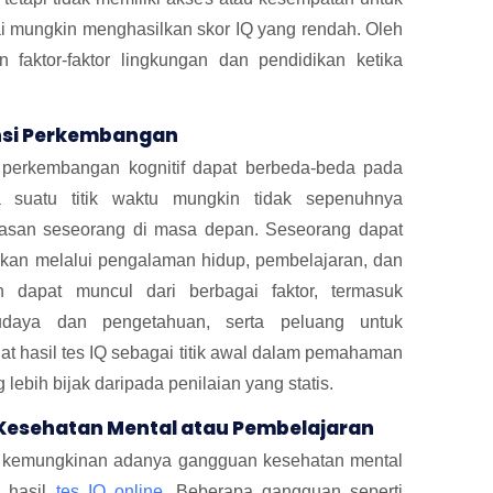
 mungkin menghasilkan skor IQ yang rendah. Oleh
 faktor-faktor lingkungan dan pendidikan ketika
ensi Perkembangan
si perkembangan kognitif dapat berbeda-beda pada
suatu titik waktu mungkin tidak sepenuhnya
asan seseorang di masa depan. Seseorang dapat
ikan melalui pengalaman hidup, pembelajaran, dan
asan dapat muncul dari berbagai faktor, termasuk
udaya dan pengetahuan, serta peluang untuk
hat hasil tes IQ sebagai titik awal dalam pemahaman
lebih bijak daripada penilaian yang statis.
esehatan Mental atau Pembelajaran
ah kemungkinan adanya gangguan kesehatan mental
i hasil
tes IQ online
. Beberapa gangguan seperti