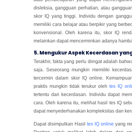
disleksia, gangguan perhatian, atau ganggua
skor IQ yang tinggi. Individu dengan gang
memiliki cara belajar atau berpikir yang ber
konvensional. Oleh karena itu, skor IQ ren
melainkan dapat mencerminkan adanya hambatan 
5. Mengukur Aspek Kecerdasan yan
Terakhir, fakta yang perlu diingat adalah bah
saja. Seseorang mungkin memiliki kecerdas
tercermin dalam skor IQ online. Kemampuan
praktis mungkin tidak terukur oleh
tes IQ onl
tertentu dari kecerdasan. Individu dapat me
cara. Oleh karena itu, melihat hasil tes IQ 
dapat menyederhanakan kompleksitas dan ke
Dapat disimpulkan Hasil
tes IQ online
yang ren