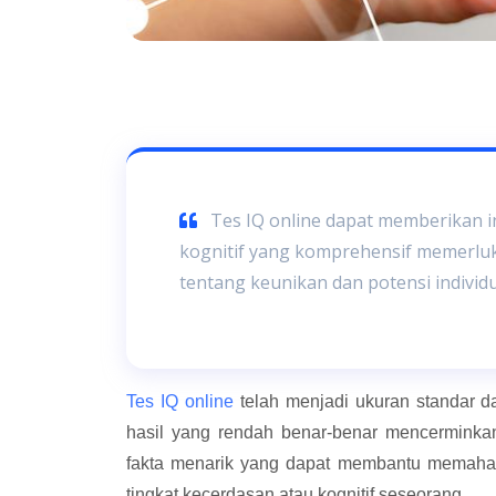
Tes IQ online dapat memberikan in
kognitif yang komprehensif memerl
tentang keunikan dan potensi individ
Tes IQ online
telah menjadi ukuran standar d
hasil yang rendah benar-benar mencerminkan 
fakta menarik yang dapat membantu memaham
tingkat kecerdasan atau kognitif seseorang.