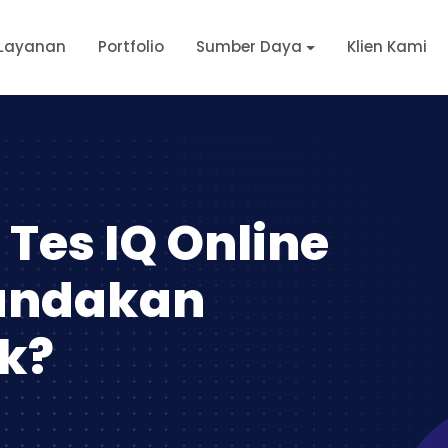
Layanan
Portfolio
Sumber Daya
Klien Kami
Tes IQ Online
andakan
uk?