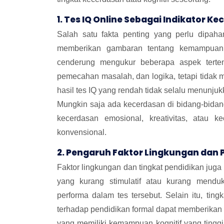
1. Tes IQ Online Sebagai Indikator K
Salah satu fakta penting yang perlu dipa
memberikan gambaran tentang kemampuan ko
cenderung mengukur beberapa aspek terten
pemecahan masalah, dan logika, tetapi tidak
hasil tes IQ yang rendah tidak selalu menunju
Mungkin saja ada kecerdasan di bidang-bidang 
kecerdasan emosional, kreativitas, atau k
konvensional.
2. Pengaruh Faktor Lingkungan dan 
Faktor lingkungan dan tingkat pendidikan jug
yang kurang stimulatif atau kurang mendu
performa dalam tes tersebut. Selain itu, ti
terhadap pendidikan formal dapat memberikan
yang memiliki kemampuan kognitif yang tinggi