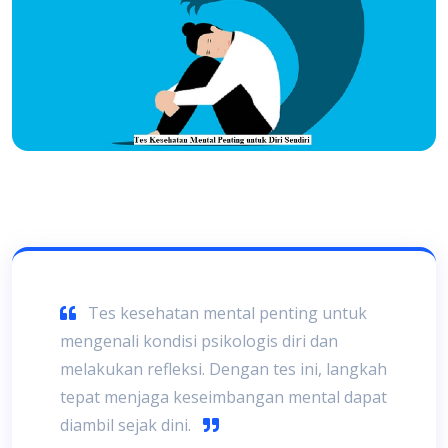
Tes kesehatan mental penting untuk
mengenali kondisi psikologis diri dan
melakukan refleksi. Dengan tes ini, langkah
tepat menjaga keseimbangan mental dapat
diambil sejak dini.