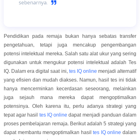
sebenarnya.
Pendidikan pada remaja bukan hanya sebatas transfer
pengetahuan, tetapi juga mencakup pengembangan
potensi intelektual mereka. Salah satu alat ukur yang sering
digunakan untuk mengukur potensi intelektual adalah Tes
IQ. Dalam era digital saat ini,
tes IQ online
menjadi alternatif
yang efisien dan mudah diakses. Namun, hasil tes ini tidak
hanya mencerminkan kecerdasan seseorang, melainkan
juga sejauh mana mereka dapat mengoptimalkan
potensinya. Oleh karena itu, perlu adanya strategi yang
tepat agar hasil
tes IQ online
dapat menjadi panduan dalam
proses pembelajaran remaja. Berikut adalah 5 strategi yang
dapat membantu mengoptimalkan hasil
tes IQ online
dalam