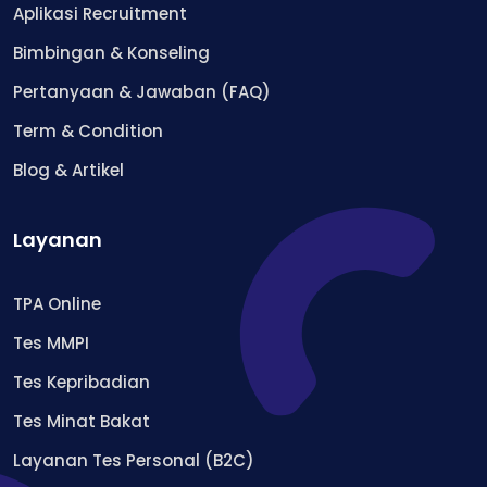
Aplikasi Recruitment
Bimbingan & Konseling
Pertanyaan & Jawaban (FAQ)
Term & Condition
Blog & Artikel
Layanan
TPA Online
Tes MMPI
Tes Kepribadian
Tes Minat Bakat
Layanan Tes Personal (B2C)