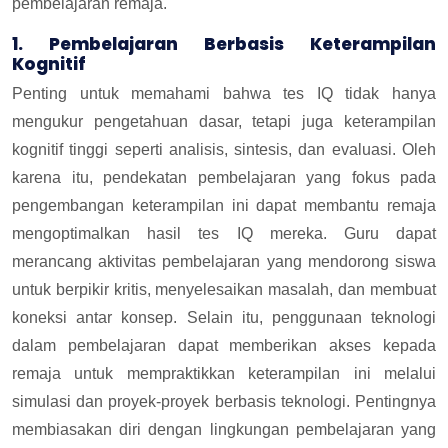
pembelajaran remaja.
1. Pembelajaran Berbasis Keterampilan
Kognitif
Penting untuk memahami bahwa tes IQ tidak hanya
mengukur pengetahuan dasar, tetapi juga keterampilan
kognitif tinggi seperti analisis, sintesis, dan evaluasi. Oleh
karena itu, pendekatan pembelajaran yang fokus pada
pengembangan keterampilan ini dapat membantu remaja
mengoptimalkan hasil tes IQ mereka. Guru dapat
merancang aktivitas pembelajaran yang mendorong siswa
untuk berpikir kritis, menyelesaikan masalah, dan membuat
koneksi antar konsep. Selain itu, penggunaan teknologi
dalam pembelajaran dapat memberikan akses kepada
remaja untuk mempraktikkan keterampilan ini melalui
simulasi dan proyek-proyek berbasis teknologi. Pentingnya
membiasakan diri dengan lingkungan pembelajaran yang