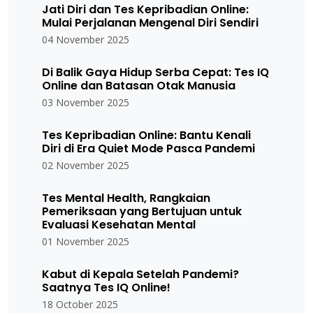
Jati Diri dan Tes Kepribadian Online:
Mulai Perjalanan Mengenal Diri Sendiri
04 November 2025
Di Balik Gaya Hidup Serba Cepat: Tes IQ
Online dan Batasan Otak Manusia
03 November 2025
Tes Kepribadian Online: Bantu Kenali
Diri di Era Quiet Mode Pasca Pandemi
02 November 2025
Tes Mental Health, Rangkaian
Pemeriksaan yang Bertujuan untuk
Evaluasi Kesehatan Mental
01 November 2025
Kabut di Kepala Setelah Pandemi?
Saatnya Tes IQ Online!
18 October 2025