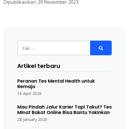
Dipublikasikan:
29 November 2023
Artikel terbaru
Peranan Tes Mental Health untuk
Remaja
16 April 2026
Mau Pindah Jalur Karier Tapi Takut? Tes
Minat Bakat Online Bisa Bantu Yakinkan
28 January 2026