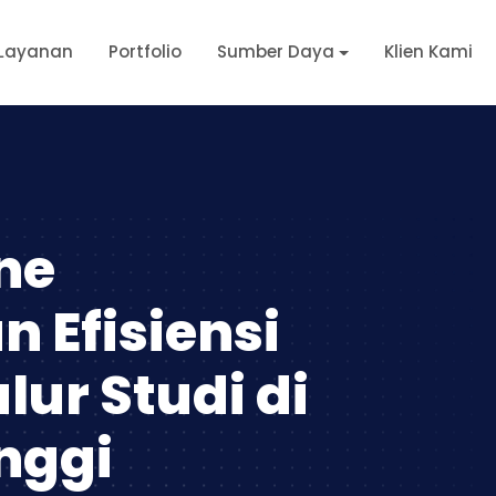
Layanan
Portfolio
Sumber Daya
Klien Kami
ne
 Efisiensi
ur Studi di
nggi