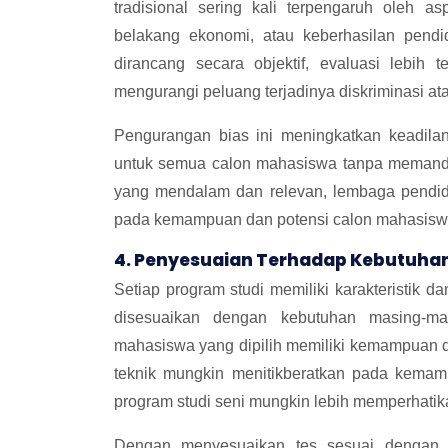
tradisional sering kali terpengaruh oleh asp
belakang ekonomi, atau keberhasilan pen
dirancang secara objektif, evaluasi lebih t
mengurangi peluang terjadinya diskriminasi ata
Pengurangan bias ini meningkatkan keadila
untuk semua calon mahasiswa tanpa memandan
yang mendalam dan relevan, lembaga pendid
pada kemampuan dan potensi calon mahasisw
4. Penyesuaian Terhadap Kebutuhan
Setiap program studi memiliki karakteristik 
disesuaikan dengan kebutuhan masing-ma
mahasiswa yang dipilih memiliki kemampuan da
teknik mungkin menitikberatkan pada kema
program studi seni mungkin lebih memperhatikan
Dengan menyesuaikan tes sesuai dengan pr