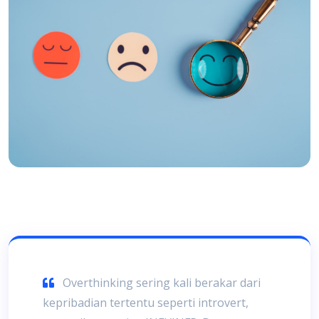
Overthinking sering kali berakar dari
kepribadian tertentu seperti introvert,