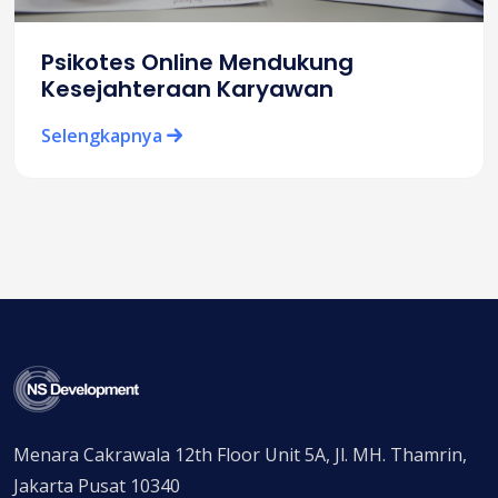
Psikotes Online Mendukung
Kesejahteraan Karyawan
Selengkapnya
Menara Cakrawala 12th Floor Unit 5A, Jl. MH. Thamrin,
Jakarta Pusat 10340