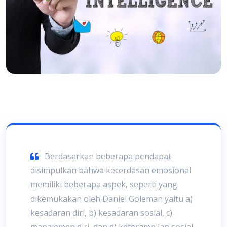
Berdasarkan beberapa pendapat
disimpulkan bahwa kecerdasan emosional
memiliki beberapa aspek, seperti yang
dikemukakan oleh Daniel Goleman yaitu a)
kesadaran diri, b) kesadaran sosial, c)
manajemen diri, dan d) keterampilan sosial.