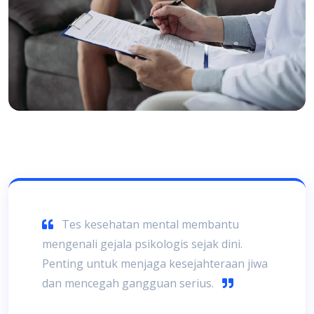
Tes kesehatan mental membantu
mengenali gejala psikologis sejak dini.
Penting untuk menjaga kesejahteraan jiwa
dan mencegah gangguan serius.