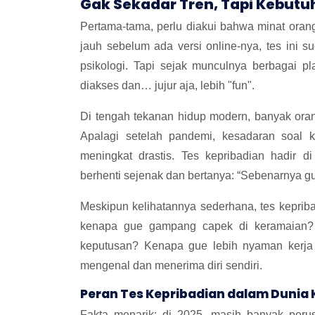
Gak Sekadar Tren, Tapi Kebut
Pertama-tama, perlu diakui bahwa minat oran
jauh sebelum ada versi online-nya, tes ini
psikologi. Tapi sejak munculnya berbagai pla
diakses dan… jujur aja, lebih "fun".
Di tengah tekanan hidup modern, banyak oran
Apalagi setelah pandemi, kesadaran soal k
meningkat drastis. Tes kepribadian hadir
berhenti sejenak dan bertanya: “Sebenarnya gue
Meskipun kelihatannya sederhana, tes keprib
kenapa gue gampang capek di keramaian? 
keputusan? Kenapa gue lebih nyaman kerja 
mengenal dan menerima diri sendiri.
Peran Tes Kepribadian dalam Dunia 
Fakta menarik: di 2025, masih banyak peru