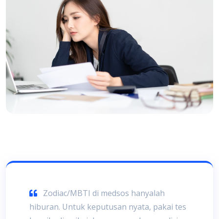
Zodiac/MBTI di medsos hanyalah
hiburan. Untuk keputusan nyata, pakai tes