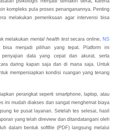
lah psikologis menjadi semakin berat, karena
kin kompleks pula proses penanganannya. Penting
ra melakukan pemeriksaan agar intervensi bisa
tuk melakukan
mental health test
secara online,
NS
) bisa menjadi pilihan yang tepat. Platform ini
 penyajian data yang cepat dan akurat, serta
ara daring kapan saja dan di mana saja. Untuk
untuk mempersiapkan kondisi ruangan yang tenang
apkan perangkat seperti smartphone, laptop, atau
. Tes ini mudah diakses dan sangat menghemat biaya
ung ke pusat layanan. Setelah tes selesai, hasil
aporan yang telah direview dan ditandatangani oleh
nduh dalam bentuk softfile (PDF) langsung melalui