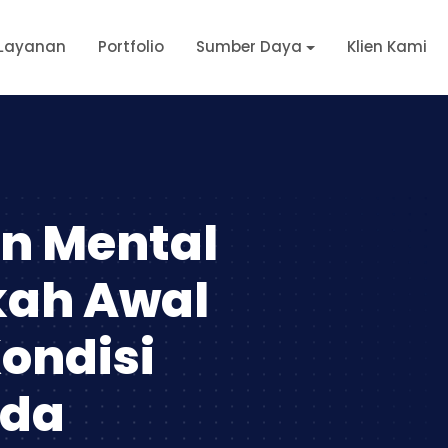
Layanan
Portfolio
Sumber Daya
Klien Kami
n Mental
kah Awal
ondisi
nda