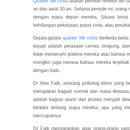
Quarter life crisis
adalah periode refleksi diri 
an dan awal 30-an. Selama periode ini, orang 
dengan masa depan mereka. Situasi krisis 
kehilangan pekerjaan, putus cinta, atau perub
Gejala-gejala
quarter life crisis
berbeda-beda 
terjadi adalah perasaan cemas, bingung, d
tidak memenuhi potensi mereka atau bahwa me
mungkin juga merasa bahwa mereka terjebak 
dengan baik.
Dr Alex Falk, seorang psikolog klinis yang 
merupakan bagian normal dari masa dewasa
adalah bagian alami dari proses menjadi dew
berpikir tentang siapa mereka, apa yang m
mencapainya
Dr Falk menyarankan agar orang-orang ya