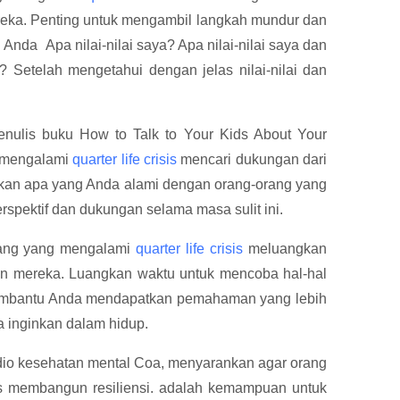
mereka. Penting untuk mengambil langkah mundur dan
Anda Apa nilai-nilai saya? Apa nilai-nilai saya dan
 Setelah mengetahui dengan jelas nilai-nilai dan
enulis buku How to Talk to Your Kids About Your
g mengalami
quarter life crisis
mencari dukungan dari
akan apa yang Anda alami dengan orang-orang yang
spektif dan dukungan selama masa sulit ini.
rang yang mengalami
quarter life crisis
meluangkan
on mereka. Luangkan waktu untuk mencoba hal-hal
t membantu Anda mendapatkan pemahaman yang lebih
a inginkan dalam hidup.
studio kesehatan mental Coa, menyarankan agar orang
s membangun resiliensi. adalah kemampuan untuk