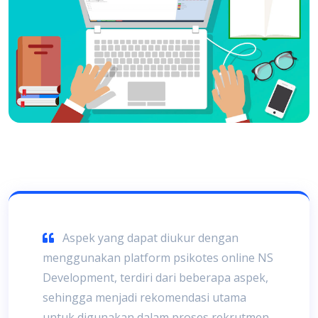
Aspek yang dapat diukur dengan
menggunakan platform psikotes online NS
Development, terdiri dari beberapa aspek,
sehingga menjadi rekomendasi utama
untuk digunakan dalam proses rekrutmen.