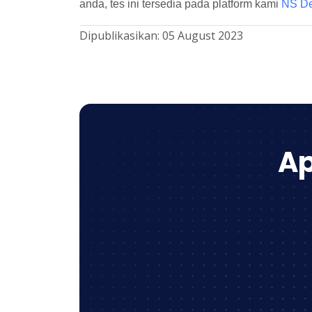
anda, tes ini tersedia pada platform kami
NS De
Dipublikasikan:
05 August 2023
Ap