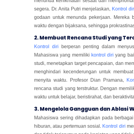
menunda kenikmatan sesaat dan mempriorita
segera. Dr. Anita Putri menjelaskan,
Kontrol dir
godaan untuk menunda pekerjaan. Mereka be
waktu dengan bijaksana, sehingga prokrastinasi
2. Membuat Rencana Studi yang Tero
Kontrol diri
berperan penting dalam menyusun
Mahasiswa yang memiliki
kontrol diri
yang bai
studi, menetapkan target pencapaian, dan mem
menghindari kecenderungan untuk membuat r
menyita waktu. Profesor Dian Pramana,
Kon
rencana studi yang terstruktur. Dengan memil
waktu untuk belajar, beristirahat, dan beraktiv
3. Mengelola Gangguan dan Ablasi 
Mahasiswa sering dihadapkan pada berbagai 
hiburan, atau pertemuan sosial.
Kontrol diri
mem