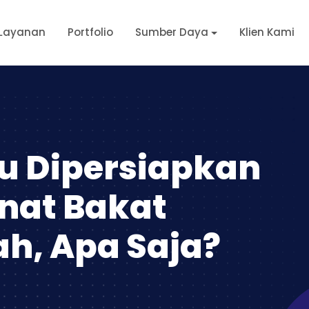
Layanan
Portfolio
Sumber Daya
Klien Kami
lu Dipersiapkan
nat Bakat
ah, Apa Saja?