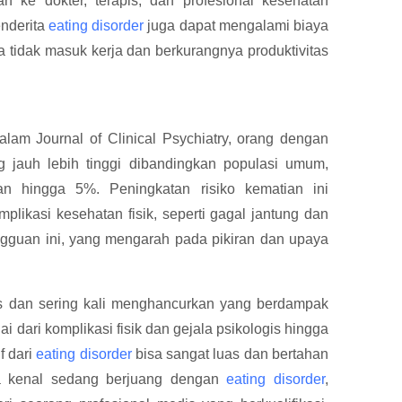
n ke dokter, terapis, dan profesional kesehatan
enderita
eating disorder
juga dapat mengalami biaya
a tidak masuk kerja dan berkurangnya produktivitas
alam Journal of Clinical Psychiatry, orang dengan
g jauh lebih tinggi dibandingkan populasi umum,
an hingga 5%. Peningkatan risiko kematian ini
plikasi kesehatan fisik, seperti gagal jantung dan
angguan ini, yang mengarah pada pikiran dan upaya
s dan sering kali menghancurkan yang berdampak
ai dari komplikasi fisik dan gejala psikologis hingga
f dari
eating disorder
bisa sangat luas dan bertahan
a kenal sedang berjuang dengan
eating disorder
,