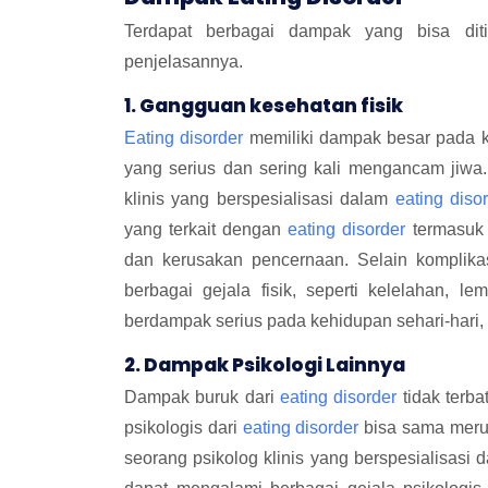
Terdapat berbagai dampak yang bisa ditim
penjelasannya.
1. Gangguan kesehatan fisik
Eating disorder
memiliki dampak besar pada k
yang serius dan sering kali mengancam jiwa.
klinis yang berspesialisasi dalam
eating diso
yang terkait dengan
eating disorder
termasuk k
dan kerusakan pencernaan. Selain komplikas
berbagai gejala fisik, seperti kelelahan, l
berdampak serius pada kehidupan sehari-hari,
2. Dampak Psikologi Lainnya
Dampak buruk dari
eating disorder
tidak terba
psikologis dari
eating disorder
bisa sama merus
seorang psikolog klinis yang berspesialisasi