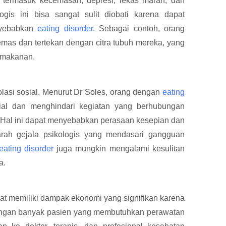
, termasuk kecemasan, depresi, lekas marah, dan
logis ini bisa sangat sulit diobati karena dapat
nyebabkan
eating disorder
. Sebagai contoh, orang
mas dan tertekan dengan citra tubuh mereka, yang
 makanan.
lasi sosial. Menurut Dr Soles, orang dengan
eating
osial dan menghindari kegiatan yang berhubungan
Hal ini dapat menyebabkan perasaan kesepian dan
parah gejala psikologis yang mendasari gangguan
eating disorder
juga mungkin mengalami kesulitan
a.
at memiliki dampak ekonomi yang signifikan karena
ngan banyak pasien yang membutuhkan perawatan