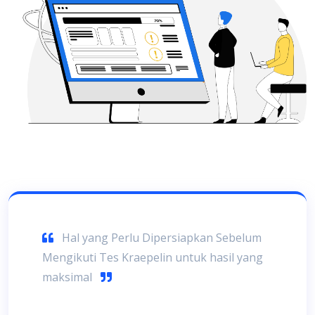
Hal yang Perlu Dipersiapkan Sebelum
Mengikuti Tes Kraepelin untuk hasil yang
maksimal