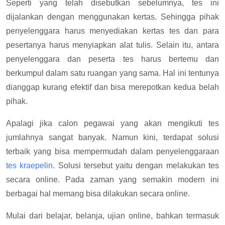
Seperti yang telah disebutkan sebelumnya, tes ini
dijalankan dengan menggunakan kertas. Sehingga pihak
penyelenggara harus menyediakan kertas tes dan para
pesertanya harus menyiapkan alat tulis. Selain itu, antara
penyelenggara dan peserta tes harus bertemu dan
berkumpul dalam satu ruangan yang sama. Hal ini tentunya
dianggap kurang efektif dan bisa merepotkan kedua belah
pihak.
Apalagi jika calon pegawai yang akan mengikuti tes
jumlahnya sangat banyak. Namun kini, terdapat solusi
terbaik yang bisa mempermudah dalam penyelenggaraan
tes kraepelin
. Solusi tersebut yaitu dengan melakukan tes
secara online. Pada zaman yang semakin modern ini
berbagai hal memang bisa dilakukan secara online.
Mulai dari belajar, belanja, ujian online, bahkan termasuk