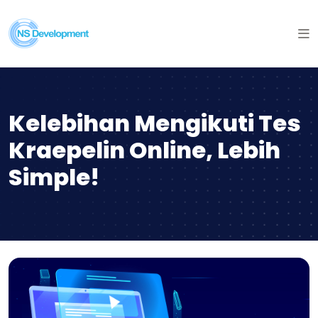
Kelebihan Mengikuti Tes
Kraepelin Online, Lebih
Simple!