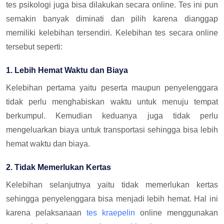
tes psikologi juga bisa dilakukan secara online. Tes ini pun
semakin banyak diminati dan pilih karena dianggap
memiliki kelebihan tersendiri. Kelebihan tes secara online
tersebut seperti:
1. Lebih Hemat Waktu dan Biaya
Kelebihan pertama yaitu peserta maupun penyelenggara
tidak perlu menghabiskan waktu untuk menuju tempat
berkumpul. Kemudian keduanya juga tidak perlu
mengeluarkan biaya untuk transportasi sehingga bisa lebih
hemat waktu dan biaya.
2. Tidak Memerlukan Kertas
Kelebihan selanjutnya yaitu tidak memerlukan kertas
sehingga penyelenggara bisa menjadi lebih hemat. Hal ini
karena pelaksanaan
tes kraepelin
online menggunakan