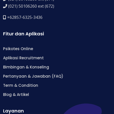
(021) 50106260 ext (672)
+62857-6325-3436
Fitur dan Aplikasi
Psikotes Online
Aplikasi Recruitment
Bimbingan & Konseling
Pertanyaan & Jawaban (FAQ)
Term & Condition
Blog & Artikel
Layanan