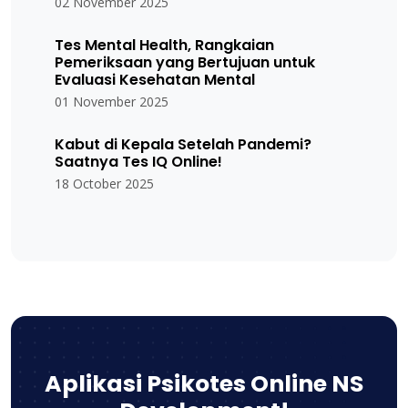
02 November 2025
Tes Mental Health, Rangkaian
Pemeriksaan yang Bertujuan untuk
Evaluasi Kesehatan Mental
01 November 2025
Kabut di Kepala Setelah Pandemi?
Saatnya Tes IQ Online!
18 October 2025
Aplikasi Psikotes Online NS