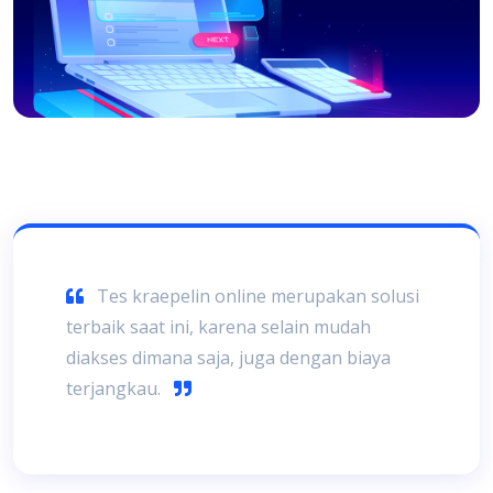
Tes kraepelin online merupakan solusi
terbaik saat ini, karena selain mudah
diakses dimana saja, juga dengan biaya
terjangkau.